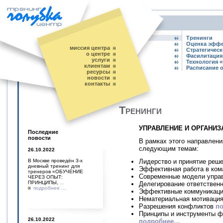
Тренинги
Оценка эффе
миссия центра
Стратегичес
о центре
Фасилитация
услуги
Технология «
клиентам
Расписание 
ресурсы
новости
контакты
Тренинги
УПРАВЛЕНИЕ И ОРГАНИ
Последние
повости
В рамках этого направлени
следующим темам:
26.10.2022
Лидерство и принятие реш
В Москве проведён 3-х
дневный тренинг для
Эффективная работа в ком
тренеров «ОБУЧЕНИЕ
Современные модели упра
ЧЕРЕЗ ОПЫТ:
ПРИНЦИПЫ,
...
Делегирование ответствен
подробнее ...
Эффективные коммуникац
Нематериальная мотиваци
Разрешения конфликтов
п
Принципы и инструменты ф
26.10.2022
подробнее…