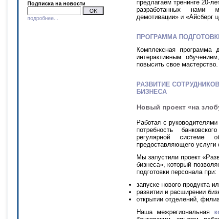
предлагаем тренинге 20-ле
Подписка на новости
разработанных нами м
демотивации» и «Айсберг ц
подробнее...
ПРОГРАММА ПОДГОТОВК
Комплексная программа д
интерактивным обучением
повысить свое мастерство.
РАЗВИТИЕ СОТРУДНИКО
БИЗНЕСА
Новый проект «на злоб
Работая с руководителями
потребность банковског
регулярной системе о
предоставляющего услуги 
Мы запустили проект «Разв
бизнеса», который позвол
подготовки персонала при:
запуске нового продукта ил
развитии и расширении биз
открытии отделений, филиа
Наша межрегиональная
к