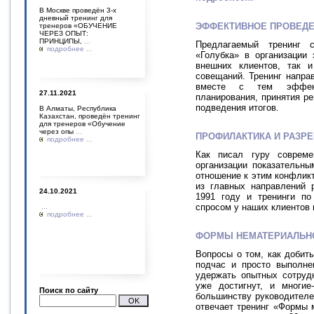
В Москве проведён 3-х
дневный тренинг для
ЭФФЕКТИВНОЕ ПРОВЕДЕ
тренеров «ОБУЧЕНИЕ
ЧЕРЕЗ ОПЫТ:
ПРИНЦИПЫ,
...
Предлагаемый тренинг с
подробнее ...
«Голубка» в организации
внешних клиентов, так 
совещаний. Тренинг напра
вместе с тем эффекти
27.11.2021
планирования, принятия р
подведения итогов.
В Алматы, Республика
Казахстан, проведён тренинг
для тренеров «Обучение
через опы
...
ПРОФИЛАКТИКА И РАЗР
подробнее ...
Как писал гуру совреме
организации показательны
отношение к этим конфлик
из главных направлений 
24.10.2021
1991 году и тренинги по
спросом у наших клиентов 
...
подробнее ...
ФОРМЫ НЕМАТЕРИАЛЬНО
Вопросы о том, как добит
подчас и просто выполне
удержать опытных сотрудн
уже достигнут, и многи
Поиск по сайту
большинству руководителе
отвечает тренинг «Формы 