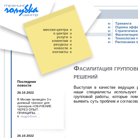
Тренинги
Оценка эффе
миссия центра
Стратегичес
о центре
Фасилитация
услуги
Технология «
клиентам
Расписание 
ресурсы
новости
контакты
Фасилитация групповы
решений
Последние
повости
Выступая в качестве ведущих р
наши специалисты используют
26.10.2022
групповой работы, которые пом
В Москве проведён 3-х
выявить суть проблем и согласов
дневный тренинг для
тренеров «ОБУЧЕНИЕ
ЧЕРЕЗ ОПЫТ:
ПРИНЦИПЫ,
...
подробнее ...
26.10.2022