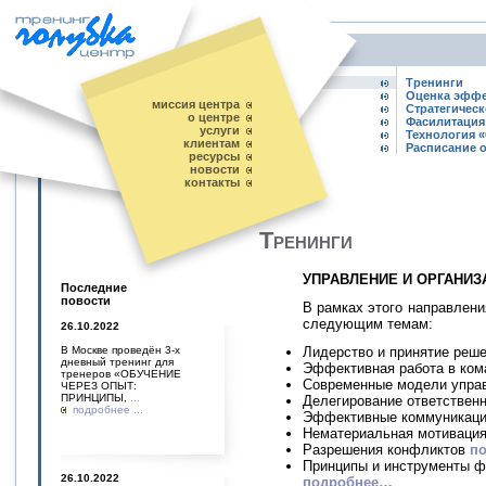
Тренинги
Оценка эффе
миссия центра
Стратегичес
о центре
Фасилитация
услуги
Технология «
клиентам
Расписание 
ресурсы
новости
контакты
Тренинги
УПРАВЛЕНИЕ И ОРГАНИ
Последние
повости
В рамках этого направлени
следующим темам:
26.10.2022
Лидерство и принятие реш
В Москве проведён 3-х
дневный тренинг для
Эффективная работа в ком
тренеров «ОБУЧЕНИЕ
Современные модели упра
ЧЕРЕЗ ОПЫТ:
ПРИНЦИПЫ,
...
Делегирование ответствен
подробнее ...
Эффективные коммуникац
Нематериальная мотиваци
Разрешения конфликтов
п
Принципы и инструменты ф
26.10.2022
подробнее…