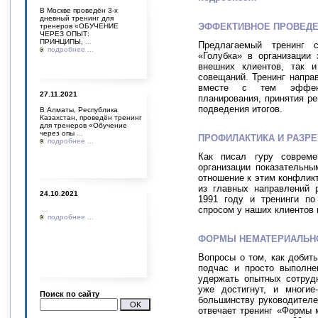
В Москве проведён 3-х
дневный тренинг для
ЭФФЕКТИВНОЕ ПРОВЕДЕ
тренеров «ОБУЧЕНИЕ
ЧЕРЕЗ ОПЫТ:
ПРИНЦИПЫ,
...
Предлагаемый тренинг с
подробнее ...
«Голубка» в организации
внешних клиентов, так 
совещаний. Тренинг напра
вместе с тем эффекти
27.11.2021
планирования, принятия р
подведения итогов.
В Алматы, Республика
Казахстан, проведён тренинг
для тренеров «Обучение
через опы
...
ПРОФИЛАКТИКА И РАЗР
подробнее ...
Как писал гуру совреме
организации показательны
отношение к этим конфлик
из главных направлений 
24.10.2021
1991 году и тренинги по
спросом у наших клиентов 
...
подробнее ...
ФОРМЫ НЕМАТЕРИАЛЬНО
Вопросы о том, как добит
подчас и просто выполне
удержать опытных сотрудн
уже достигнут, и многи
Поиск по сайту
большинству руководителе
отвечает тренинг «Формы 