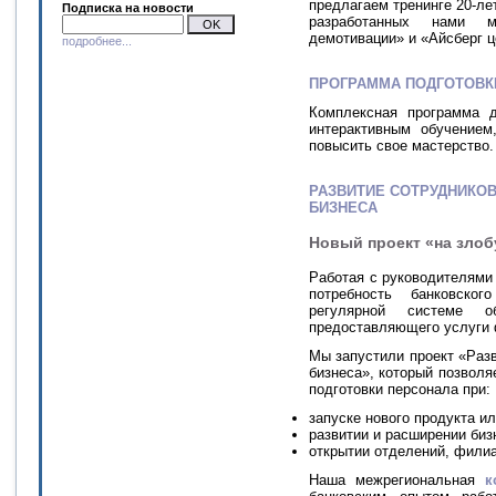
предлагаем тренинге 20-ле
Подписка на новости
разработанных нами м
демотивации» и «Айсберг ц
подробнее...
ПРОГРАММА ПОДГОТОВК
Комплексная программа д
интерактивным обучением
повысить свое мастерство.
РАЗВИТИЕ СОТРУДНИКО
БИЗНЕСА
Новый проект «на злоб
Работая с руководителями
потребность банковског
регулярной системе о
предоставляющего услуги 
Мы запустили проект «Разв
бизнеса», который позвол
подготовки персонала при:
запуске нового продукта ил
развитии и расширении биз
открытии отделений, филиа
Наша межрегиональная
к