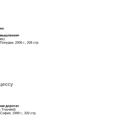
оно
 мышления»
ats)
Попурри, 2006 г., 208 стр.
цессу
ая дорога»
 Traveled)
София, 1999 г., 320 стр.