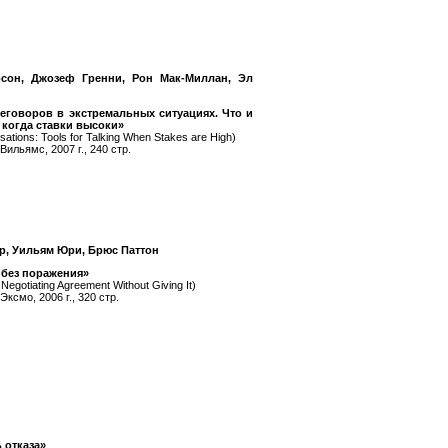
рсон, Джозеф Гренни, Рон Мак-Миллан, Эл
еговоров в экстремальных ситуациях. Что и
 когда ставки высоки»
sations: Tools for Talking When Stakes are High)
Вильямс, 2007 г., 240 стр.
, Уильям Юри, Брюс Паттон
без поражения»
 Negotiating Agreement Without Giving It)
Эксмо, 2006 г., 320 стр.
 отказа»