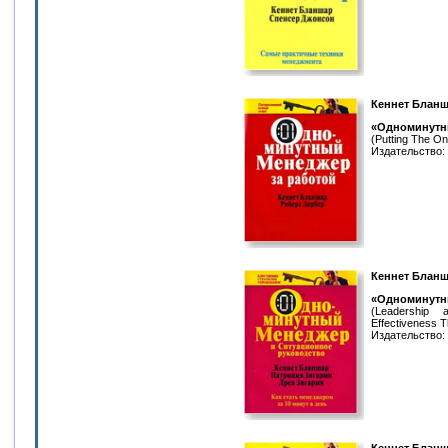
Кеннет Бланш
«Одноминутн
(Putting The O
Издательство: 
Кеннет Бланш
«Одноминутн
(Leadership
Effectiveness T
Издательство: 
Кеннет Бланш