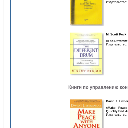
Издательство: 
M. Scott Peck
«The Differen
Издательство: T
Книги по управлению ко
David J. Lieb
«Make Peace
Quickly End A
Издательство: St