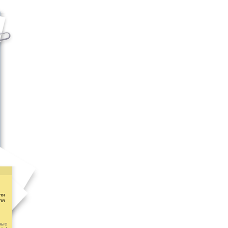
ля
ля
ные