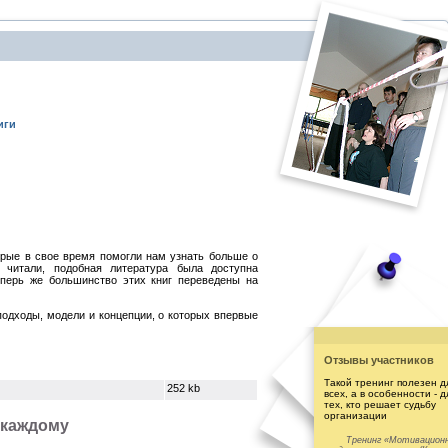
иги
орые в свое время помогли нам узнать больше о
 читали, подобная литература была доступна
еперь же большинство этих книг переведены на
подходы, модели и концепции, о которых впервые
Отзывы участников
Такой тренинг полезен д
252 kb
всех, а в особенности - д
тех, кто решает судьбу
организации
 каждому
Тренинг «Мотивацион