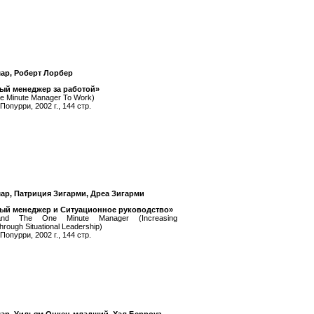
ар, Роберт Лорбер
ый менеджер за работой»
ne Minute Manager To Work)
Попурри, 2002 г., 144 стр.
ар, Патриция Зигарми, Дреа Зигарми
ый менеджер и Ситуационное руководство»
 and The One Minute Manager (Increasing
hrough Situational Leadership)
Попурри, 2002 г., 144 стр.
ар, Уильям Онкен-младший, Хэл Берроуз