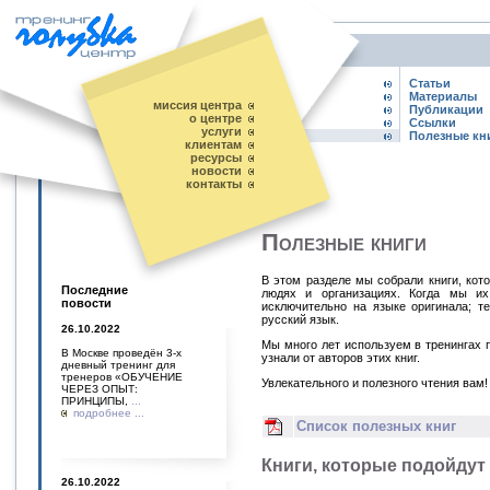
Статьи
Материалы
миссия центра
Публикации
о центре
Ссылки
услуги
Полезные кн
клиентам
ресурсы
новости
контакты
Полезные книги
В этом разделе мы собрали книги, кот
Последние
людях и организациях. Когда мы их
повости
исключительно на языке оригинала; т
русский язык.
26.10.2022
Мы много лет используем в тренингах 
В Москве проведён 3-х
узнали от авторов этих книг.
дневный тренинг для
тренеров «ОБУЧЕНИЕ
Увлекательного и полезного чтения вам!
ЧЕРЕЗ ОПЫТ:
ПРИНЦИПЫ,
...
подробнее ...
Список полезных книг
Книги, которые подойдут
26.10.2022