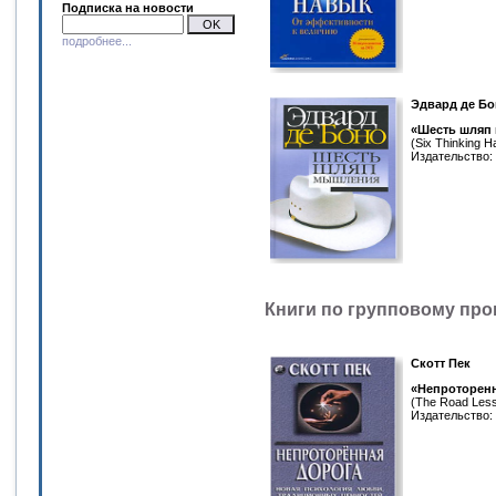
Подписка на новости
подробнее...
Эдвард де Б
«Шесть шляп
(Six Thinking H
Издательство: 
Книги по групповому про
Скотт Пек
«Непроторенн
(The Road Less
Издательство: 