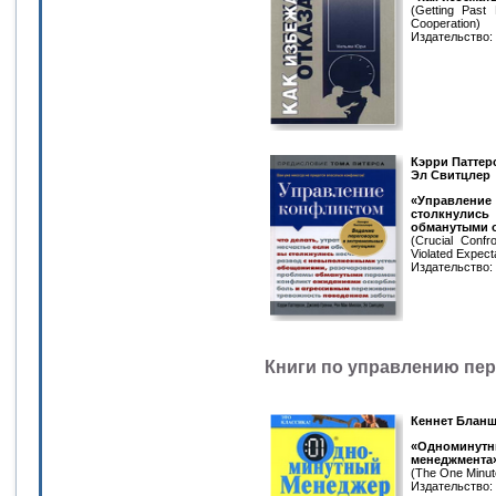
(Getting Past 
Cooperation)
Издательство: Д
Кэрри Паттер
Эл Свитцлер
«Управлени
столкнули
обманутыми 
(Crucial Confr
Violated Expect
Издательство: 
Книги по управлению пе
Кеннет Бланш
«Одноминутн
менеджмента
(The One Minut
Издательство: 