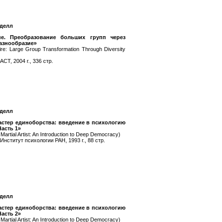
делл
е. Преобразование больших групп через
азнообразие»
 Fire: Large Group Transformation Through Diversity
СТ, 2004 г., 336 стр.
делл
астер единоборства: введение в психологию
Часть 1»
Martial Artist: An Introduction to Deep Democracy)
Институт психологии РАН, 1993 г., 88 стр.
делл
астер единоборства: введение в психологию
Часть 2»
Martial Artist: An Introduction to Deep Democracy)