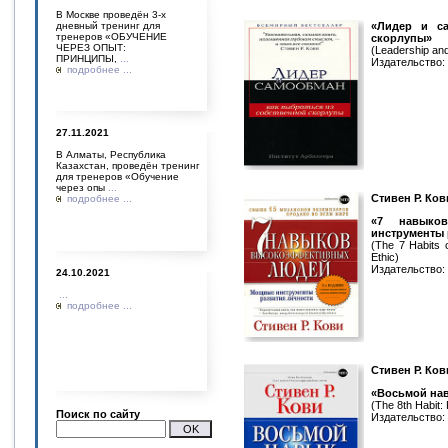
В Москве проведён 3-х
«Лидер и са
дневный тренинг для
тренеров «ОБУЧЕНИЕ
скорлупы»
ЧЕРЕЗ ОПЫТ:
(Leadership and
ПРИНЦИПЫ,
...
Издательство: 
подробнее ...
27.11.2021
В Алматы, Республика
Казахстан, проведён тренинг
для тренеров «Обучение
через опы
...
Стивен Р. Ков
подробнее ...
«7 навыко
инструменты 
(The 7 Habits o
Ethic)
Издательство: 
24.10.2021
...
подробнее ...
Стивен Р. Ков
«Восьмой нав
(The 8th Habit:
Поиск по сайту
Издательство: 