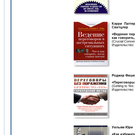
Кэрри Патте
Свитцлер
«Ведение пер
как говорить,
(Crucial Conver
Издательство: 
Роджер Фишер
«Переговоры 
(Getting to Yes:
Издательство: 
Уильям Юри
«Как избежать