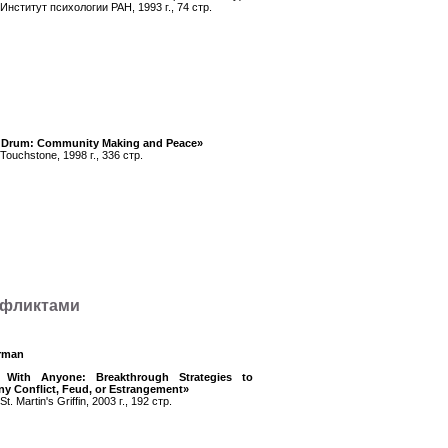
Институт психологии РАН, 1993 г., 74 стр.
t Drum: Community Making and Peace»
ouchstone, 1998 г., 336 стр.
нфликтами
erman
 With Anyone: Breakthrough Strategies to
ny Conflict, Feud, or Estrangement»
. Martin's Griffin, 2003 г., 192 стр.