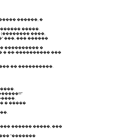
����� ������, �
������ �����.
 (�������� ����,
�" ���, ��� ������
� ���������� �
� � ��-���������� ���
��� �� ����������.
����.
����!!!"
�����.
� � �����
��.
��� ������ �����, ���
��� "�������