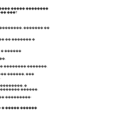
������ ����� ��������
��� ���?
��������, ������� ��
�� �� ������� �
 � ������
��.
� �������� �������.
�� ������, ���
.
��������, �
 ������� ������.
�� ���������-
� � ����� ������