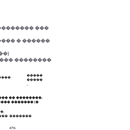
�������� ���
��� � ������
��)
���� ��������
�����
����
�����
-
��� �� ��������,
��� ������� (�
�,
��
�������
47%