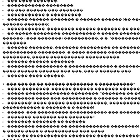
��� ���� �������.
����������� ��������.
�� ��� ������ ��� �������.
����������� � ���������.
������ ������ ������� � ������ ������ (�� ��
������ �������).
�����������. �������� ������ ������� �� ���
�� ����� �������� ���������� � ����� ������
������ - ��� �������) ����������, �.�. "��������
�������.
������ �������, ������� ��������� �� ������
���������� ��������. � ���� ������ ���������
��������, ����� ���������� ����������.
������ ������ �������.
�������� �������� � ������������� � ������
���� ������ ������ ��� ���, ��� � ������ ���.
������ ���� ������.
7. ��� ��� �� �� ������ �������� � ����������?
���� ��������, ������ ������ ������� ������
����� ������������� ��������: "������� �� ���
�������� ���� ��� ��������� � ������ � ����
�������! ���� ����� ������������, ���������
����������� � ������ � � �����!
�����, ��� ��������� ����������� ��� ������
�������-������� ��� �������!!!
������� ������� �� ������!
�������� ������� �� ������������ ��������! 
� ����� ���� � ���������� ��� ����.
���� �� ����������� �������� ����� �������