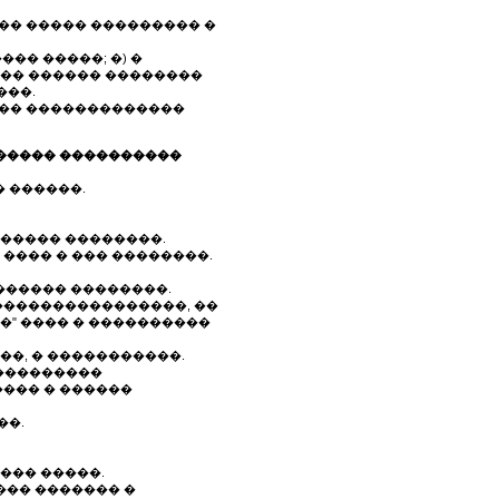
��� ����� ��������� �
��� �����; �) �
��� ������ ��������
���.
���� �������������
������� ����������
 ������.
������ ��������.
���� � ��� ��������.
������ ��������.
����������������, ��
�" ���� � ����������
��, � �����������.
����������
���� � ������
��.
��� �����.
��� ������� �