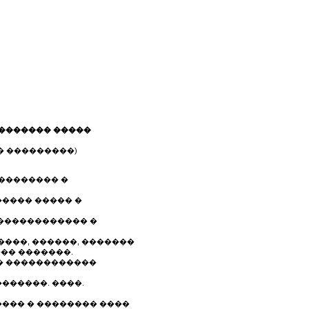
�������� �����
�� ���������)
�������� �
����� ����� �
 ������������ �
����, ������, �������
��� �������.
� ������������
������. ����.
���� � �������� ����