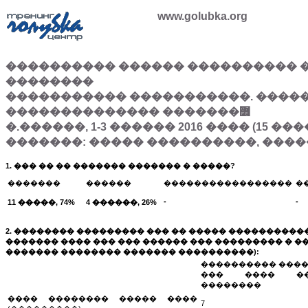
www.golubka.org
���������� ������ ���������� 
��������
����������� �����������. �����
�������������� �������߻
�.������, 1-3 ������ 2016 ���� (15 ���
�������: ����� ����������, ���
1. ��� �� �� ������� ������� � �����?
�������
������
�����������������
�
-
-
11 �����, 74%
4 ������, 26%
2. �������� ��������� ��� �� ����� ����������
������� ���� ��� ��� ������ ��� ��������� � ��
������� �������� ������� ����������):
���������� ����
��� ���� ��
��������
���� �������� ����� ����
7