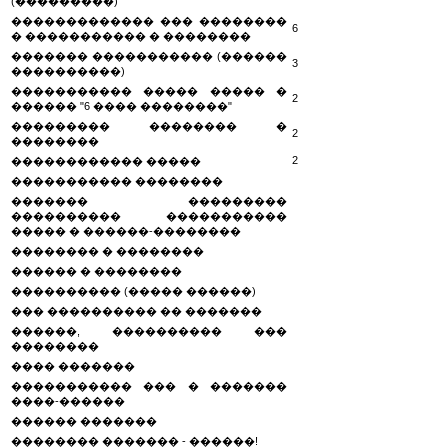
(���������)
������������� ��� ��������
6
� ����������� � ��������
������� ����������� (������
3
����������)
����������� ����� ����� �
2
������ "6 ���� ��������"
��������� �������� �
2
��������
2
������������ �����
����������� ��������
������� ���������
���������� �����������
����� � ������-��������
�������� � ��������
������ � ��������
���������� (����� ������)
��� ���������� �� �������
������, ���������� ���
��������
���� �������
����������� ��� � �������
����-������
������ �������
�������� ������� - ������!