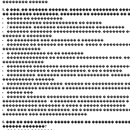
�������� ������.
5. � ���, �� ������ ������, ������� �������� �
�� ������� ��������, ������� �� ��������� �� 
����� �� ����������.
����������� ����������� �� �����.
2 �������. ������� ������������ ���������.
������� ������� ���������������, ������� �
������ � ��������.
�� �������� ��� �������� � �������.
������� �� ������ �� ������. ���� � ��������
������������.
� ����������� �� �� �������.
������������� �� ������ ���������� ����, ��
�������������.
�������� �������� ������ �������� � ������
������ ������ � �����������, � �� � ������.
���������. ������� ����� ����������. ������
���������� ������.
�������� ����� ����. ������ �� ���������� ��
����������� ������� � ����������� ���������
����� ���.
������ ������ ���������� ������� � ������� 
�������������� - � ������� ��������������� �
����������� ������� � ���� � ����� ��������.
��� ��� ������ �������, �� � ������ ��������
�������� ��� ���������������.
6. ��� �� ��� ������ ����� ���� �� ������� ����
������ �������?