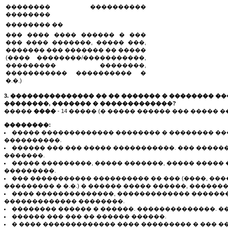
�������� ����������
��������
�������� ��
��� ���� ���� ������ � ���
��� ���� �������, ����� ���,
������� ��� ������� �� �����
(���� ��������/�����������,
��������� ��������,
����������� ���������� �
�.�.)
3. ��������������� �� �� ������� � �������� �
��������, ������� � �������������?
�����
����
- 14 ����� (� ����� ������ ��� ����� 
��������:
����� ������������� �������� � �������� ��
����������.
������ ��� ��� ����� �����������. ��� �����
�������.
����� ���������, ����� �������, ����� �����
���������.
��� ����������� ���������� �� ��� (����, ���
��������� � �.�.) � ������ ����� ������, ������
���� ��������������, ������������� ������
������������� ��������.
�������� ������ � ������. ��������������. ��
������ ��� ��� �� ������ ������.
� ���� ������������� ���� ��������� � ��� �