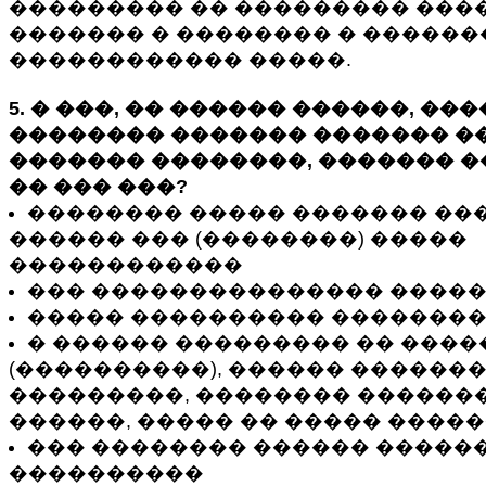
��������� �� ��������� ���
������� � �������� � ������
������������ �����.
5. � ���, �� ������ ������, ��
�������� ������� ������� �
������� ��������, ������� �
�� ��� ���?
�������� ����� ������� ���
������ ��� (��������) �����
������������
��� ��������������� ����
����� ���������� �������
� ������ ��������� �� ����
(����������), ������ ������
���������, �������� ������
������, ����� �� ����� ����
��� �������� ������ ������
����������