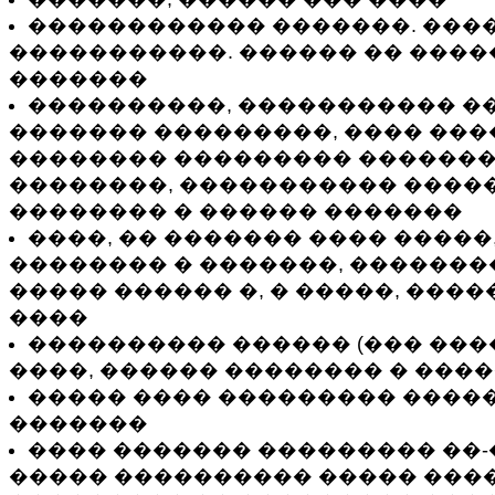
������������ �������. ���
�����������. ������ �� ����
�������
����������, ����������� �
������� ���������, ���� ��
�������� ��������� ������
��������, ����������� ����
�������� � ������ �������
����, �� ������� ���� �����
�������� � �������, �������
����� ������ �, � �����, ���
����
���������� ������ (��� ����
����, ������ �������� � ���
����� ���� ��������� ����
�������
���� ������� ��������� ��-
����� ���������� ����� ����