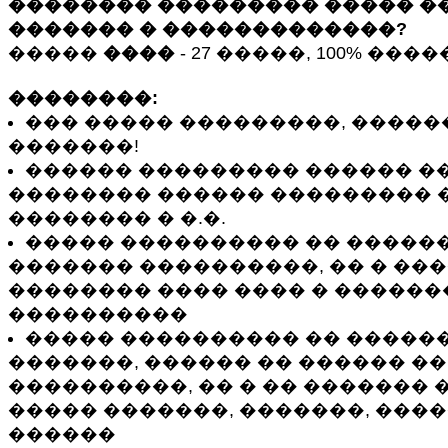
�������� ��������� ����� �
������� � �������������?
�����
����
- 27 �����, 100% ��
��������:
��� ����� ���������, �����
�������!
������ ��������� ������ ��
�������� ������ ��������� 
�������� � �.�.
����� ���������� �� �����
������� ����������, �� � ���
�������� ���� ���� � ������
����������
����� ���������� �� ������
�������, ������ �� ������ �
����������, �� � �� ������� 
����� �������, �������, ���
������