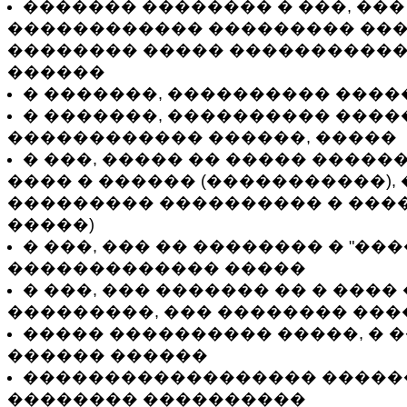
������� �������� � ���, ��
������������ ��������� ���
�������� ����� �����������
������
� �������, ���������� ���
� �������, ���������� ����
������������ ������, �����
� ���, ����� �� ����� �����
���� � ������ (�����������),
��������� ���������� � ���
�����)
� ���, ��� �� �������� � "���
������������� �����
� ���, ��� ������� �� � ����
���������, ��� �������� ��
����� ���������� �����, � 
������ ������
������������������ ������
�������� ����������