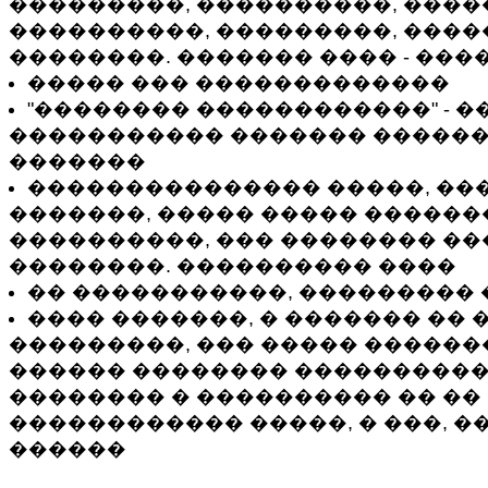
���������, ����������, ����
����������, ���������, ����
��������. ������� ���� - ����
����� ��� �������������
"�������� ������������" - 
����������� ������� �����
�������
��������������� �����, ��
�������, ����� ����� ������
����������, ��� �������� ��
��������. ���������� ����
�� �����������, ���������
���� �������, � ������� �� 
���������, ��� ����� �������
������ �������� ����������
�������� � ���������� �� ��
������������ �����, � ���, �
������