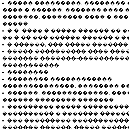
����� ���������, �������� 
���� � ������, ������� ���� 
�������, �������� ���� � ��
�����
�.�. ���� � ����� ������ �� 
�� � �� ��� ������ ������ � 
� ������, ��� ����� ������
����� ���������� ���� ���
������� �������-����������
�����������
��������
�������� ������������
��������������, �������� �
������, �������������, ���
������ �������� �������
��������� ����� ���������
���������� � ������� �����
��� ��������� �����������
������� ������. ����� �����