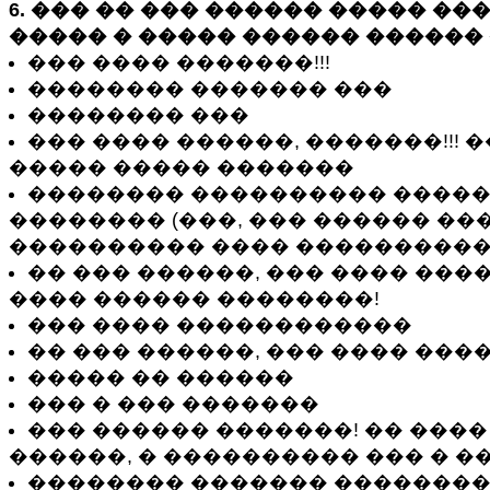
6. ��� �� ��� ������ ����� ��
����� � ����� ������ ������
��� ���� �������!!!
�������� ������� ���
�������� ���
��� ���� ������, �������!!! 
����� ����� �������
�������� ���������� ����
�������� (���, ��� ������ ���
���������� ���� ���������
�� ��� ������, ��� ���� ���
���� ������ ��������!
��� ���� ������������
�� ��� ������, ��� ���� ���
����� �� ������
��� � ��� �������
��� ������ �������! �� ���
������, � ���������� ��� � �
�������� ������� ��������