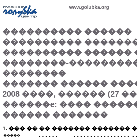
www.golubka.org
���������� ������
���������� ������
���������� ������ 
��������-��������
��������
������� ������ ����, 
2008 ����, ������ (27 �
������e: ���� �����
������ �������
1. ��� �� �� ������� ������� 
�����