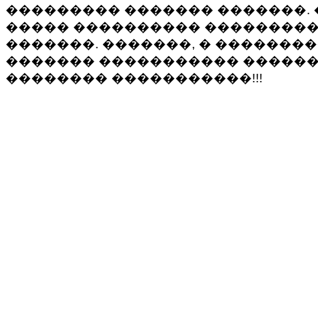
��������� ������� �������. 
����� ���������� ���������,
�������. �������, � ��������
������� ����������� ������
�������� �����������!!!