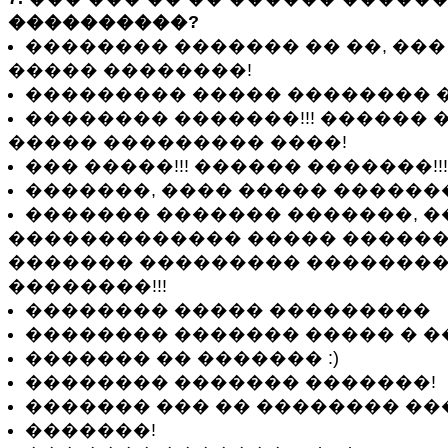
����������?
�������� ������� �� ��, ��
����� ��������!
��������� ����� �������� ��
�������� �������!!! ������ 
����� ��������� ����!
��� �����!!! ������ �������!!!
�������, ���� ����� ������
������� ������� �������, �
������������� ����� ������
������� ��������� ��������
��������!!!
�������� ����� ���������
�������� ������� ����� � 
������� �� ������� :)
�������� ������� �������!
������� ��� �� �������� �
�������!