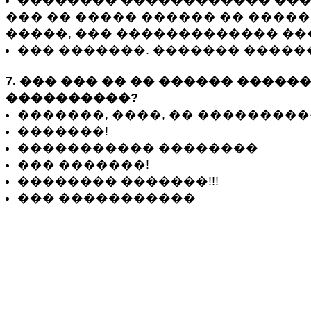
�������� ������������ ���
��� �� ����� ������ �� ����
�����, ��� ������������� �
��� �������. ������� ����
7. ��� ��� �� �� ������ �����
����������?
�������, ����, �� ����������
�������!
����������� ��������
��� �������!
�������� �������!!!
��� �����������