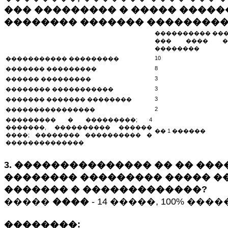
��� ��������� � ����� �����
�������� ������� ����������
���������� ���
��� ���� �
��������
10
����������� ���������
8
������� ���������
3
������ ���������
3
�������� �����������
3
������� ������� ��������
2
����������������
��������� � ���������; 4
�������, ���������� ������
�� 1 ������
����; �������� ���������� �
��������������
3. ��������������� �� �� ���
�������� ��������� ����� �
������� � �������������?
�����
����
- 14 �����, 100% ��
��������: