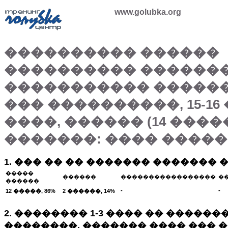
www.golubka.org
���������� ������
���������� ������
����������� �����
��� ����������, 15-16 �
����, ������ (14 ����
�������: ���� ����
1. ��� �� �� ������� ������� 
�����
������
�����������������
�
������
-
-
12 �����, 86%
2 ������, 14%
2. �������� 1-3 ���� �� �����
��������, ������� ���� ��� 