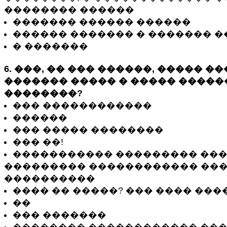
�������� ������
������� ������ ������
������ ������� � ������� 
� �������
6. ���, �� ��� ������, ����� ��
������� ����� � ����� �����
��������?
��� ������������
������
��� ����� ��������
��� ��!
����������� ��������� ���
��������� ������������ ��
����������
���� �� �����? ��� ���� ���
��
��� �������