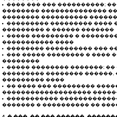
���� ��� ��� ����������; ��
�������� �������������� ��
�������� ���������� �����
��������� ��������� ���� 
��������� � ������ �������
����� ��������� � �������
����������� ����
�������� ���������� ��� �
��� ����� �������� � ���� �
��������
����� �������� �������; ��
��������� �������� ������, 
��������� ����
�� ���� ��� ��������� ���
������������������� �����
����������� ������������
������� � ���������� �� ��
4. � ���, �� ��� ������, �����