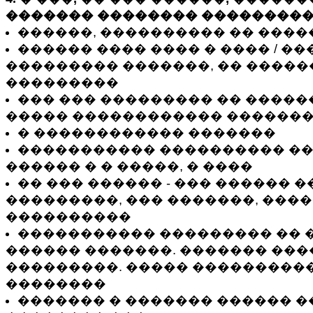
������� �������� ���������
������, ���������� �� ����
������ ���� ���� � ���� / �
��������� �������, �� �����
���������
��� ��� ��������� �� ������
����� ������������ �������
� ������������ �������
����������� ���������� �
������ � � �����, � ����
�� ��� ������ - ��� ������ 
���������, ��� �������, ���
����������
����������� ��������� �� 
������ �������. ������� ���
���������. ����� ���������
��������
������� � ������� ������ �