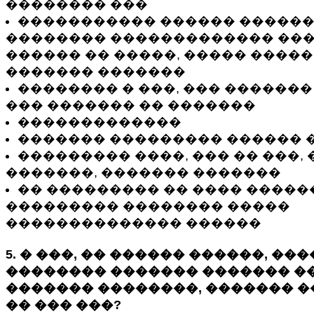
�������� ���
����������� ������ ������
�������� ������������� ���
������ �� �����, ����� ����
������� �������
�������� � ���, ��� ������
��� ������� �� �������
�������������
������� ��������� ������ 
��������� ����, ��� �� ���,
�������, ������� �������
�� ��������� �� ���� ������
��������� �������� �����
�������������� ������
5. � ���, �� ������ ������, ��
�������� ������� ������� �
������� ��������, ������� �
�� ��� ���?