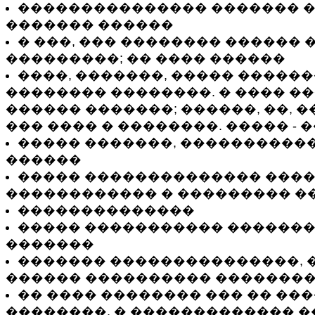
��������������� ������� �
������� ������
� ���, ��� �������� ������ 
���������; �� ���� ������
����, �������, ����� ������
�������� ��������. � ���� �
������ �������; ������, ��, �
��� ���� � ��������. ����� - 
����� �������, ����������
������
����� �������������� ����
������������ � ��������� �
��������������
����� ����������� �������
�������
������� ���������������, 
������ ���������� �������
�� ���� �������� ��� �� ��
��������, � ������������� �